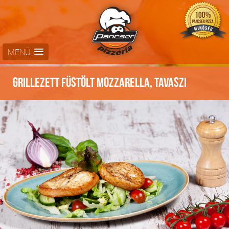
MENÜ
Grillezett füstölt mozzarella, tavaszi
salátával -
Kímélő ételek