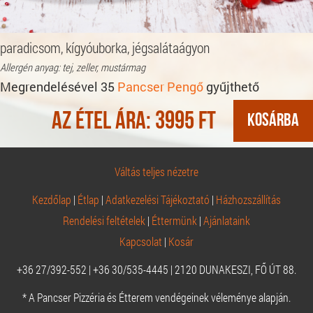
paradicsom, kígyóuborka, jégsalátaágyon
Allergén anyag: tej, zeller, mustármag
Megrendelésével 35
Pancser Pengő
gyűjthető
Az étel ára:
3995
Ft
Váltás teljes nézetre
Kezdőlap
|
Étlap
|
Adatkezelési Tájékoztató
|
Házhozszállítás
Rendelési feltételek
|
Éttermünk
|
Ajánlataink
Kapcsolat
|
Kosár
+36 27/392-552 | +36 30/535-4445 | 2120 DUNAKESZI, FŐ ÚT 88.
* A Pancser Pizzéria és Étterem vendégeinek véleménye alapján.