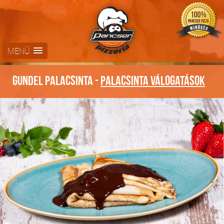
MENÜ
Gundel palacsinta -
Palacsinta válogatások