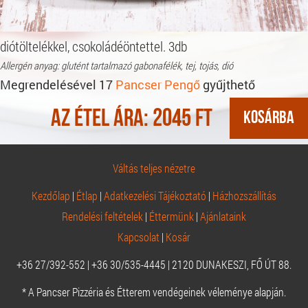
diótöltelékkel, csokoládéöntettel. 3db
Allergén anyag: glutént tartalmazó gabonafélék, tej, tojás, dió
Megrendelésével 17
Pancser Pengő
gyűjthető
Az étel ára:
2045
Ft
Váltás teljes nézetre
Kezdőlap
|
Étlap
|
Adatkezelési Tájékoztató
|
Házhozszállítás
Rendelési feltételek
|
Éttermünk
|
Ajánlataink
Kapcsolat
|
Kosár
+36 27/392-552 | +36 30/535-4445 | 2120 DUNAKESZI, FŐ ÚT 88.
* A Pancser Pizzéria és Étterem vendégeinek véleménye alapján.