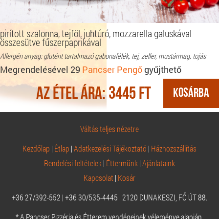
pirított szalonna, tejföl, juhtúró, mozzarella galuskával
összesütve fűszerpaprikával
Allergén anyag: glutént tartalmazó gabonafélék, tej, zeller, mustármag, tojás
Megrendelésével 29
Pancser Pengő
gyűjthető
Az étel ára:
3445
Ft
Váltás teljes nézetre
Kezdőlap
|
Étlap
|
Adatkezelési Tájékoztató
|
Házhozszállítás
Rendelési feltételek
|
Éttermünk
|
Ajánlataink
Kapcsolat
|
Kosár
+36 27/392-552 | +36 30/535-4445 | 2120 DUNAKESZI, FŐ ÚT 88.
* A Pancser Pizzéria és Étterem vendégeinek véleménye alapján.