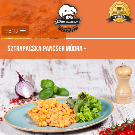
MENÜ
Sztrapacska PANCSER módra -
Tésztaspecialitásaink